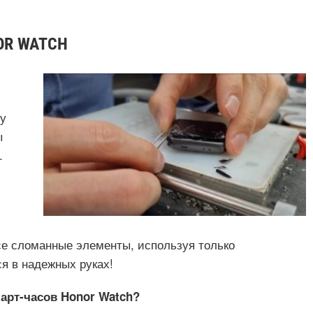
OR WATCH
у
ы
.
се сломанные элементы, используя только
я в надежных руках!
март-часов Honor Watch?